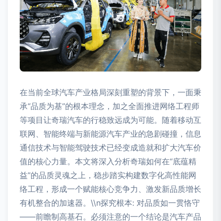
在当前全球汽车产业格局深刻重塑的背景下，一面秉
承“品质为基”的根本理念，加之全面推进网络工程师
等项目让奇瑞汽车的行稳致远成为可能。随着移动互
联网、智能终端与新能源汽车产业的急剧碰撞，信息
通信技术与智能驾驶技术已经变成造就和扩大汽车价
值的核心力量。本文将深入分析奇瑞如何在“底蕴精
益”的品质灵魂之上，稳步踏实构建数字化高性能网
络工程，形成一个赋能核心竞争力、激发新品质增长
有机整合的加速器。\\n探究根本: 对品质如一贯恪守
——前瞻制高基石。必须注意的一个结论是汽车产品