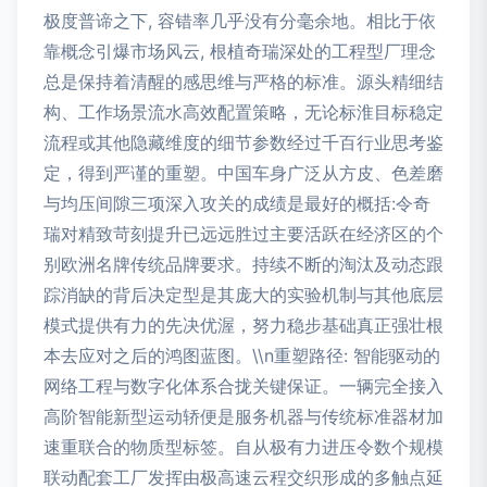
极度普谛之下, 容错率几乎没有分毫余地。相比于依
靠概念引爆市场风云, 根植奇瑞深处的工程型厂理念
总是保持着清醒的感思维与严格的标准。源头精细结
构、工作场景流水高效配置策略，无论标淮目标稳定
流程或其他隐藏维度的细节参数经过千百行业思考鉴
定，得到严谨的重塑。中国车身广泛从方皮、色差磨
与均压间隙三项深入攻关的成绩是最好的概括:令奇
瑞对精致苛刻提升已远远胜过主要活跃在经济区的个
别欧洲名牌传统品牌要求。持续不断的淘汰及动态跟
踪消缺的背后决定型是其庞大的实验机制与其他底层
模式提供有力的先决优渥，努力稳步基础真正强壮根
本去应对之后的鸿图蓝图。\\n重塑路径: 智能驱动的
网络工程与数字化体系合拢关键保证。一辆完全接入
高阶智能新型运动轿便是服务机器与传统标准器材加
速重联合的物质型标签。自从极有力进压令数个规模
联动配套工厂发挥由极高速云程交织形成的多触点延